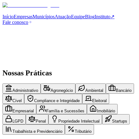
Início
Empresas
Municípios
Atuação
Equipe
Blog
Instituto
↗
Fale conosco
Nossas Práticas
Administrativo
Agronegócio
Ambiental
Bancário
Cível
Compliance e Integridade
Eleitoral
Empresarial
Família e Sucessões
Imobiliário
LGPD
Penal
Propriedade Intelectual
Startups
Trabalhista e Previdenciário
Tributário