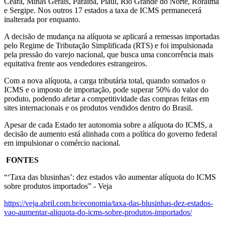
Ceará, Minas Gerais, Paraíba, Piauí, Rio Grande do Norte, Roraima
e Sergipe. Nos outros 17 estados a taxa de ICMS permanecerá
inalterada por enquanto.
A decisão de mudança na alíquota se aplicará a remessas importadas
pelo Regime de Tributação Simplificada (RTS) e foi impulsionada
pela pressão do varejo nacional, que busca uma concorrência mais
equitativa frente aos vendedores estrangeiros.
Com a nova alíquota, a carga tributária total, quando somados o
ICMS e o imposto de importação, pode superar 50% do valor do
produto, podendo afetar a competitividade das compras feitas em
sites internacionais e os produtos vendidos dentro do Brasil.
Apesar de cada Estado ter autonomia sobre a alíquota do ICMS, a
decisão de aumento está alinhada com a política do governo federal
em impulsionar o comércio nacional.
FONTES
“‘Taxa das blusinhas’: dez estados vão aumentar alíquota do ICMS
sobre produtos importados” - Veja
https://veja.abril.com.br/economia/taxa-das-blusinhas-dez-estados-
vao-aumentar-aliquota-do-icms-sobre-produtos-importados/