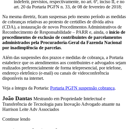
indeferir, previstos, respectivamente, no art. 6º, inciso II, e no
art. 20 da Portaria PGFN n. 33, de 08 de fevereiro de 2018;
Na mesma diretriz, ficam suspensas pelo mesmo período as medidas
de cobranças relativas ao protesto de certidões de dívida ativa
(CDA), a instauração de novos Procedimentos Administrativos de
Reconhecimento de Responsabilidade – PARR e, ainda, o
início de
procedimentos de exclusão de contribuintes de parcelamentos
administrados pela Procuradoria-Geral da Fazenda Nacional
por inadimplência de parcelas
.
Além das suspensões dos prazos e medidas de cobrança, a Portaria
estabelece que os atendimentos aos contribuintes e advogados sejam
realizados preferencialmente de forma telepresencial, por telefone,
endereço eletrônico (e-mail) ou canais de videoconferência
disponíveis na internet.
Veja a íntegra da Portaria:
Portaria PGFN suspensão cobrança
.
João Dantas
Mestrando em Propriedade Intelectual e
Transferência de Tecnologia para Inovação Advogado atuante na
Harrison Leite Adv Associados
Continue lendo