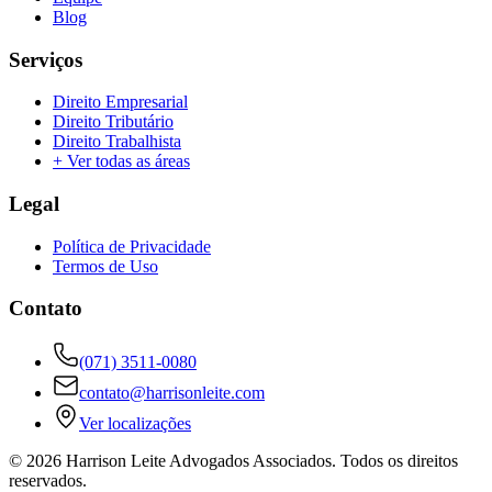
Blog
Serviços
Direito Empresarial
Direito Tributário
Direito Trabalhista
+ Ver todas as áreas
Legal
Política de Privacidade
Termos de Uso
Contato
(071) 3511-0080
contato@harrisonleite.com
Ver localizações
©
2026
Harrison Leite Advogados Associados. Todos os direitos
reservados.