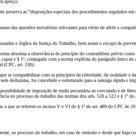
em apreço;
e preserva as “disposições especiais dos procedimentos regulados em o
mas das questões inovatórias relevantes para efeito de aferir a compati
cionados e órgãos da Justiça do Trabalho, bem assim o escopo de preven
ma absoluta a observância do princípio do contraditório prévio como v
,
caput
e § 1º, conjugado com a norma explícita do parágrafo único do ar
al (CPC, art. 330);
ue se compatibilizar com os princípios da celeridade, da oralidade e da
 nele deduzidas, foi concebido e estruturado para a outorga rápida e impo
possibilidade de imposição de multa pecuniária ao executado e de libe
ncia no processo do trabalho das normas dos arts. 520 a 522 e § 1º do
o a que se referem os incisos V e VI do § 1º do art. 489 do CPC de 
amente, ao processo do trabalho, em caso de omissão e desde que haja c