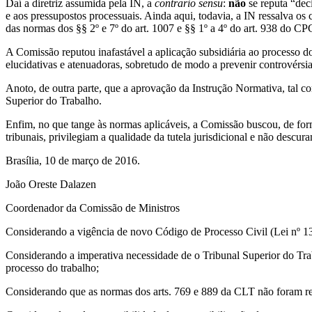
Daí a diretriz assumida pela IN, a
contrario sensu
:
não
se reputa “dec
e aos pressupostos processuais. Ainda aqui, todavia, a IN ressalva os 
das normas dos §§ 2º e 7º do art. 1007 e §§ 1º a 4º do art. 938 do C
A Comissão reputou inafastável a aplicação subsidiária ao processo d
elucidativas e atenuadoras, sobretudo de modo a prevenir controvérsia 
Anoto, de outra parte, que a aprovação da Instrução Normativa, tal co
Superior do Trabalho.
Enfim, no que tange às normas aplicáveis, a Comissão buscou, de forma
tribunais, privilegiam a qualidade da tutela jurisdicional e não descur
Brasília, 10 de março de 2016.
João Oreste Dalazen
Coordenador da Comissão de Ministros
Considerando a vigência de novo Código de Processo Civil (Lei nº 13
Considerando a imperativa necessidade de o Tribunal Superior do Trab
processo do trabalho;
Considerando que as normas dos arts. 769 e 889 da CLT não foram revo