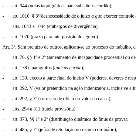
- art. 944 (notas taquigráficas para substituir acórdão);
- art. 1010, § 3º(desnecessidade de o juízo
a quo
exercer controle 
- arts. 1043 e 1044 (embargos de divergência);
- art. 1070 (prazo para interposição de agravo).
Art. 3º. Sem prejuízo de outros, aplicam-se ao processo do trabalho,
- art. 76, §§ 1º e 2º (saneamento de incapacidade processual ou de 
- art. 138 e parágrafos (
amicus curiae
);
- art. 139, exceto a parte final do inciso V (poderes, deveres e resp
- art. 292, V (valor pretendido na ação indenizatória, inclusive a 
- art. 292, § 3º (correção de ofício do valor da causa);
- arts. 294 a 311 (tutela provisória);
- art. 373, §§ 1º e 2º (distribuição dinâmica do ônus da prova);
- art. 485, § 7º (juízo de retratação no recurso ordinário);