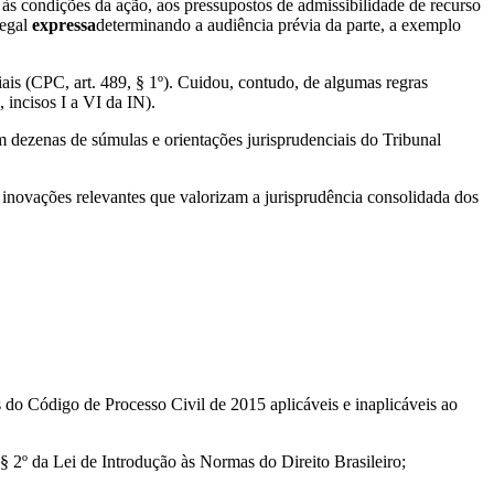
às condições da ação, aos pressupostos de admissibilidade de recurso
legal
expressa
determinando a audiência prévia da parte, a exemplo
ais (CPC, art. 489, § 1º). Cuidou, contudo, de algumas regras
 incisos I a VI da IN).
m dezenas de súmulas e orientações jurisprudenciais do Tribunal
s inovações relevantes que valorizam a jurisprudência consolidada dos
 do Código de Processo Civil de 2015 aplicáveis e inaplicáveis ao
§ 2º da Lei de Introdução às Normas do Direito Brasileiro;