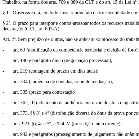
Trabalho, na forma dos arts. 769 e 889 da CLT e do art. 15 da Lei nº
§ 1º. Observar-se-á, em todo caso, o princípio da irrecorribilidade e
§ 2º. O prazo para interpor e contra-arrazoar todos os recursos trabalh
declaração (CLT, art. 897-A).
Art. 2º. Sem prejuízo de outros, não se aplicam ao processo do trabal
- art. 63 (modificação da competência territorial e eleição de foro);
- art. 190 e parágrafo único (negociação processual);
- art. 219 (contagem de prazos em dias úteis);
- art. 334 (audiência de conciliação ou de mediação);
- art. 335 (prazo para contestação);
- art. 362, III (adiamento da audiência em razão de atraso injustific
- art. 373, §§ 3º e 4º (distribuição diversa do ônus da prova por co
- arts. 921, §§ 4º e 5º, e 924, V (prescrição intercorrente);
- art. 942 e parágrafos (prosseguimento de julgamento não unânim