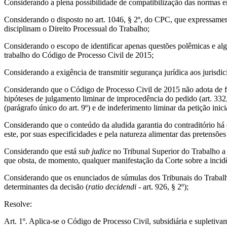
Considerando a plena possibilidade de compatibilização das normas 
Considerando o disposto no art. 1046, § 2º, do CPC, que expressament
disciplinam o Direito Processual do Trabalho;
Considerando o escopo de identificar apenas questões polêmicas e algu
trabalho do Código de Processo Civil de 2015;
Considerando a exigência de transmitir segurança jurídica aos jurisdi
Considerando que o Código de Processo Civil de 2015 não adota de for
hipóteses de julgamento liminar de improcedência do pedido (art. 332
(parágrafo único do art. 9º) e de indeferimento liminar da petição inici
Considerando que o conteúdo da aludida garantia do contraditório há q
este, por suas especificidades e pela natureza alimentar das pretensões
Considerando que está
sub judice
no Tribunal Superior do Trabalho a 
que obsta, de momento, qualquer manifestação da Corte sobre a incidê
Considerando que os enunciados de súmulas dos Tribunais do Trabalh
determinantes da decisão (
ratio decidendi -
art. 926, § 2º);
Resolve:
Art. 1º. Aplica-se o Código de Processo Civil, subsidiária e supletiv