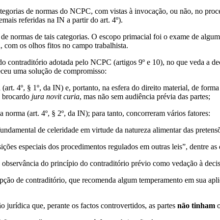
tegorias de normas do NCPC, com vistas à invocação, ou não, no processo d
mais referidas na IN a partir do art. 4º).
de normas de tais categorias. O escopo primacial foi o exame de alguma
 com os olhos fitos no campo trabalhista.
o contraditório adotada pelo NCPC (artigos 9º e 10), no que veda a de
leceu uma solução de compromisso:
(art. 4º, § 1º, da IN) e, portanto, na esfera do direito material, de fo
 o brocardo
jura novit curia
, mas não sem audiência prévia das partes;
a norma (art. 4º, § 2º, da IN); para tanto, concorreram vários fatores:
fundamental de celeridade em virtude da natureza alimentar das pretens
ições especiais dos procedimentos regulados em outras leis”, dentre as
 observância do princípio do contraditório prévio como vedação à decis
ção de contraditório, que recomenda algum temperamento em sua aplicaç
urídica que, perante os factos controvertidos, as partes
não
tinham
o