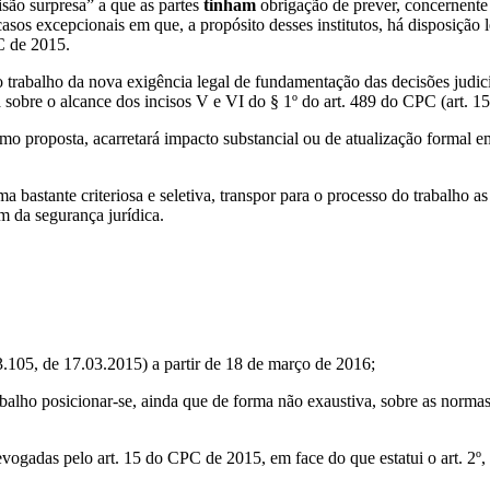
isão surpresa” a que as partes
tinham
obrigação de prever, concernente 
casos excepcionais em que, a propósito desses institutos, há disposição 
PC de 2015.
o trabalho da nova exigência legal de fundamentação das decisões judici
sobre o alcance dos incisos V e VI do § 1º do art. 489 do CPC (art. 15,
mo proposta, acarretará impacto substancial ou de atualização formal e
 bastante criteriosa e seletiva, transpor para o processo do trabalho a
am da segurança jurídica.
.105, de 17.03.2015) a partir de 18 de março de 2016;
alho posicionar-se, ainda que de forma não exaustiva, sobre as normas
gadas pelo art. 15 do CPC de 2015, em face do que estatui o art. 2º, 