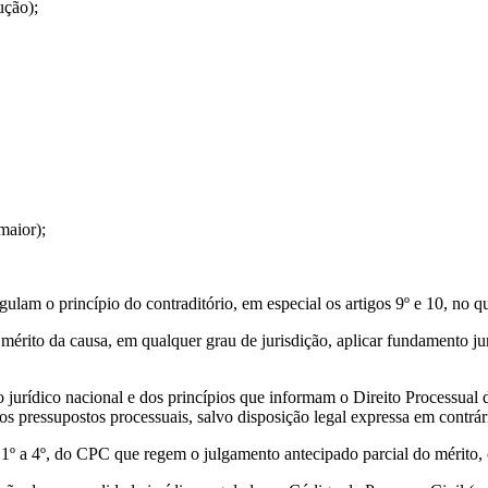
ução);
maior);
ulam o princípio do contraditório, em especial os artigos 9º e 10, no q
 mérito da causa, em qualquer grau de jurisdição, aplicar fundamento j
 jurídico nacional e dos princípios que informam o Direito Processual 
os pressupostos processuais, salvo disposição legal expressa em contrár
§ 1º a 4º, do CPC que regem o julgamento antecipado parcial do mérito,