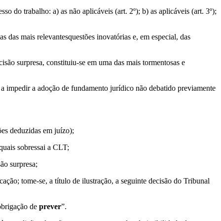
o trabalho: a) as não aplicáveis (art. 2º); b) as aplicáveis (art. 3º);
s das mais relevantesquestões inovatórias e, em especial, das
cisão surpresa, constituiu-se em uma das mais tormentosas e
rma a impedir a adoção de fundamento jurídico não debatido previamente
ões deduzidas em juízo);
 quais sobressai a CLT;
ão surpresa;
ão; tome-se, a título de ilustração, a seguinte decisão do Tribunal
brigação de
prever
”.