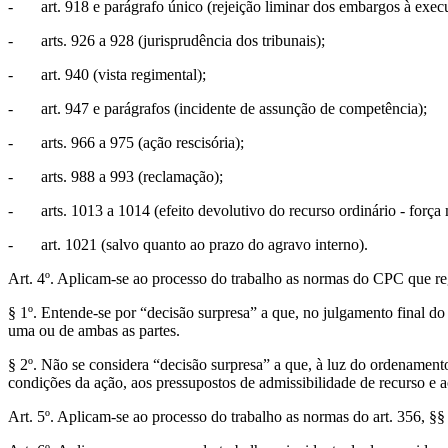
- art. 918 e parágrafo único (rejeição liminar dos embargos à exec
- arts. 926 a 928 (jurisprudência dos tribunais);
- art. 940 (vista regimental);
- art. 947 e parágrafos (incidente de assunção de competência);
- arts. 966 a 975 (ação rescisória);
- arts. 988 a 993 (reclamação);
- arts. 1013 a 1014 (efeito devolutivo do recurso ordinário - força 
- art. 1021 (salvo quanto ao prazo do agravo interno).
Art. 4º. Aplicam-se ao processo do trabalho as normas do CPC que reg
§ 1º. Entende-se por “decisão surpresa” a que, no julgamento final do
uma ou de ambas as partes.
§ 2º. Não se considera “decisão surpresa” a que, à luz do ordenamento
condições da ação, aos pressupostos de admissibilidade de recurso e a
Art. 5º. Aplicam-se ao processo do trabalho as normas do art. 356, §