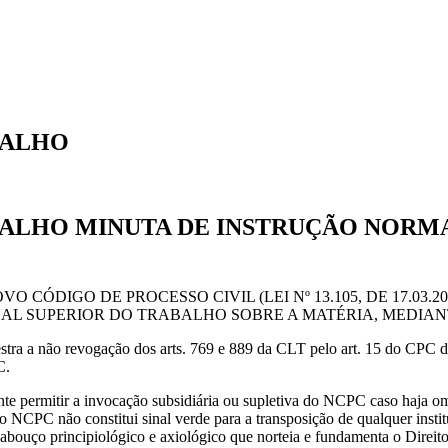
BALHO
ABALHO MINUTA DE INSTRUÇÃO NORM
CÓDIGO DE PROCESSO CIVIL (LEI Nº 13.105, DE 17.03.
AL SUPERIOR DO TRABALHO SOBRE A MATÉRIA, MEDIAN
tra a não revogação dos arts. 769 e 889 da CLT pelo art. 15 do CPC de 2
C.
ente permitir a invocação subsidiária ou supletiva do NCPC caso haja 
NCPC não constitui sinal verde para a transposição de qualquer institu
cabouço principiológico e axiológico que norteia e fundamenta o Direit