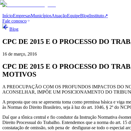
Início
Empresas
Municípios
Atuação
Equipe
Blog
Instituto
↗
Fale conosco
Blog
CPC DE 2015 E O PROCESSO DO TRA
16 de março, 2016
CPC DE 2015 E O PROCESSO DO TR
MOTIVOS
A PREOCUPAÇÃO COM OS PROFUNDOS IMPACTOS DO NOVO 
ACONSELHAR, IMPÕE UM POSICIONAMENTO DO TRIBUN
A proposta que ora se apresenta toma como premissa básica e viga mes
às Normas do Direito Brasileiro, seja à luz do art. 1046, § 2º do NCP
Daí que a tônica central e fio condutor da Instrução Normativa ésom
Direito Processual do Trabalho. Entendemos que a norma do art. 15 do 
constatação de omissão, sob pena de desfigurar-se todo o especial ar