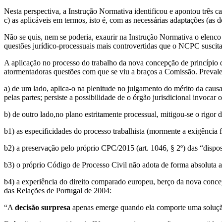
Nesta perspectiva, a Instrução Normativa identificou e apontou três ca
c) as aplicáveis em termos, isto é, com as necessárias adaptações (as de
Não se quis, nem se poderia, exaurir na Instrução Normativa o elenco 
questões jurídico-processuais mais controvertidas que o NCPC suscita,
A aplicação no processo do trabalho da nova concepção de princípio d
atormentadoras questões com que se viu a braços a Comissão. Preva
a) de um lado, aplica-o na plenitude no julgamento do mérito da causa 
pelas partes; persiste a possibilidade de o órgão jurisdicional invocar
b) de outro lado,no plano estritamente processual, mitigou-se o rigor d
b1) as especificidades do processo trabalhista (mormente a exigência 
b2) a preservação pelo próprio CPC/2015 (art. 1046, § 2º) das “dispos
b3) o próprio Código de Processo Civil não adota de forma absoluta a
b4) a experiência do direito comparado europeu, berço da nova concep
das Relações de Portugal de 2004:
“A
decisão surpresa
apenas emerge quando ela comporte uma solução j