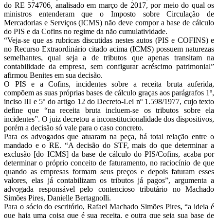
do RE 574706, analisado em março de 2017, por meio do qual os
ministros entenderam que o Imposto sobre Circulação de
Mercadorias e Serviços (ICMS) não deve compor a base de cálculo
do PIS e da Cofins no regime da não cumulatividade.
“Veja-se que as rubricas discutidas nestes autos (PIS e COFINS) e
no Recurso Extraordinário citado acima (ICMS) possuem naturezas
semelhantes, qual seja a de tributos que apenas transitam na
contabilidade da empresa, sem configurar acréscimo patrimonial”
afirmou Benites em sua decisão.
O PIS e a Cofins, incidentes sobre a receita bruta auferida,
compõem as suas próprias bases de cálculo graças aos parágrafos 1º,
inciso III e 5º do artigo 12 do Decreto-Lei nº 1.598/1977, cujo texto
define que “na receita bruta incluem-se os tributos sobre ela
incidentes”. O juiz decretou a inconstitucionalidade dos dispositivos,
porém a decisão só vale para o caso concreto.
Para os advogados que atuaram na peça, há total relação entre o
mandado e o RE. “A decisão do STF, mais do que determinar a
exclusão [do ICMS] da base de cálculo do PIS/Cofins, acaba por
determinar o próprio conceito de faturamento, no raciocínio de que
quando as empresas formam seus preços e depois faturam esses
valores, elas já contabilizam os tributos já pagos”, argumenta a
advogada responsável pelo contencioso tributário no Machado
Simões Pires, Danielle Bertagnolli.
Para o sócio do escritório, Rafael Machado Simões Pires, “a ideia é
que haja uma coisa que é sua receita, e outra que seja sua base de