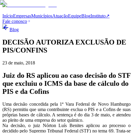
Início
Empresas
Municípios
Atuação
Equipe
Blog
Instituto
↗
Fale conosco
Blog
DECISÃO AUTORIZA EXCLUSÃO DE
PIS/CONFINS
23 de maio, 2018
Juiz do RS aplicou ao caso decisão do STF
que excluiu o ICMS da base de cálculo do
PIS e da Cofins
Uma decisão concedida pela 1ª Vara Federal de Novo Hamburgo
(RS) permitiu que uma contribuinte exclua o PIS e a Cofins de suas
próprias bases de cálculo. A sentença é do dia 3 de maio, e atendeu
ao pleito de uma empresa do setor químico.
Na decisão, o juiz Nórton Luís Benites aplicou ao processo o
decidido pelo Supremo Tribunal Federal (STF) no tema 69. Trata-se