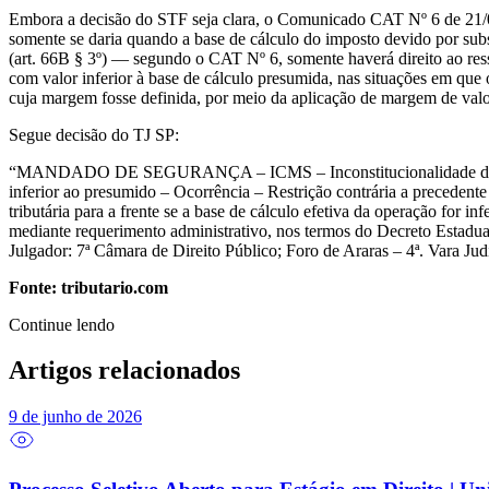
Embora a decisão do STF seja clara, o Comunicado CAT Nº 6 de 21/05/
somente se daria quando a base de cálculo do imposto devido por subst
(art. 66B § 3º) — segundo o CAT Nº 6, somente haverá direito ao ress
com valor inferior à base de cálculo presumida, nas situações em que
cuja margem fosse definida, por meio da aplicação de margem de val
Segue decisão do TJ SP:
“MANDADO DE SEGURANÇA – ICMS – Inconstitucionalidade do § 3º, art
inferior ao presumido – Ocorrência – Restrição contrária a preceden
tributária para a frente se a base de cálculo efetiva da operação for i
mediante requerimento administrativo, nos termos do Decreto Estad
Julgador: 7ª Câmara de Direito Público; Foro de Araras – 4ª. Vara Ju
Fonte: tributario.com
Continue lendo
Artigos relacionados
9 de junho de 2026