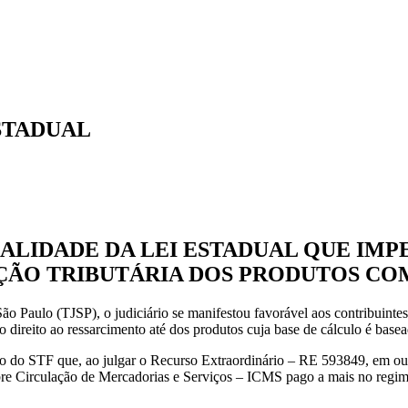
STADUAL
NALIDADE DA LEI ESTADUAL QUE IM
ÇÃO TRIBUTÁRIA DOS PRODUTOS CO
o Paulo (TJSP), o judiciário se manifestou favorável aos contribuintes 
o direito ao ressarcimento até dos produtos cuja base de cálculo é bas
 do STF que, ao julgar o Recurso Extraordinário – RE 593849, em outub
bre Circulação de Mercadorias e Serviços – ICMS pago a mais no regime d