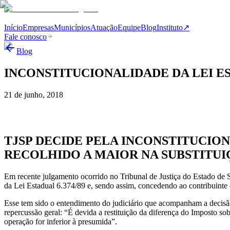
Início
Empresas
Municípios
Atuação
Equipe
Blog
Instituto
↗
Fale conosco
Blog
INCONSTITUCIONALIDADE DA LEI E
21 de junho, 2018
TJSP DECIDE PELA INCONSTITUCIO
RECOLHIDO A MAIOR NA SUBSTITUI
Em recente julgamento ocorrido no Tribunal de Justiça do Estado de Sã
da Lei Estadual 6.374/89 e, sendo assim, concedendo ao contribuinte 
Esse tem sido o entendimento do judiciário que acompanham a decisão
repercussão geral: “É devida a restituição da diferença do Imposto so
operação for inferior à presumida”.