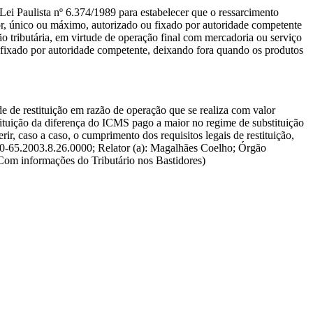
i Paulista nº 6.374/1989 para estabelecer que o ressarcimento
dor, único ou máximo, autorizado ou fixado por autoridade competente
 tributária, em virtude de operação final com mercadoria ou serviço
u fixado por autoridade competente, deixando fora quando os produtos
e restituição em razão de operação que se realiza com valor
ituição da diferença do ICMS pago a maior no regime de substituição
rir, caso a caso, o cumprimento dos requisitos legais de restituição,
90-65.2003.8.26.0000; Relator (a): Magalhães Coelho; Órgão
(Com informações do Tributário nos Bastidores)