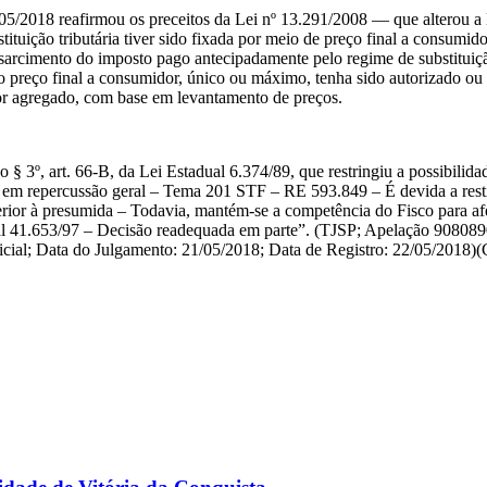
2018 reafirmou os preceitos da Lei nº 13.291/2008 — que alterou a Le
ituição tributária tiver sido fixada por meio de preço final a consumi
arcimento do imposto pago antecipadamente pelo regime de substituição
 o preço final a consumidor, único ou máximo, tenha sido autorizado o
or agregado, com base em levantamento de preços.
. 66-B, da Lei Estadual 6.374/89, que restringiu a possibilidade d
te em repercussão geral – Tema 201 STF – RE 593.849 – É devida a rest
nferior à presumida – Todavia, mantém-se a competência do Fisco para afe
ual 41.653/97 – Decisão readequada em parte”. (TJSP; Apelação 90808
dicial; Data do Julgamento: 21/05/2018; Data de Registro: 22/05/2018)