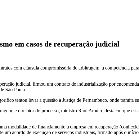
smo em casos de recuperação judicial
tratos com cláusula compromissória de arbitragem, a competência para r
peração judicial, firmou um contrato de industrialização por encomenda
de São Paulo.
orífico tentou levar a questão à Justiça de Pernambuco, onde tramita 
itragem, e o relator do processo, ministro Raul Araújo, destacou que es
i uma modalidade de financiamento à empresa em recuperação (conheci
e um acordo de execução de serviços industriais, firmado após o início