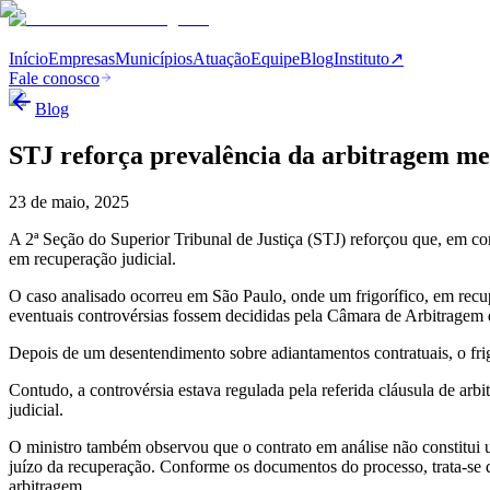
Início
Empresas
Municípios
Atuação
Equipe
Blog
Instituto
↗
Fale conosco
Blog
STJ reforça prevalência da arbitragem me
23 de maio, 2025
A 2ª Seção do Superior Tribunal de Justiça (STJ) reforçou que, em con
em recuperação judicial.
O caso analisado ocorreu em São Paulo, onde um frigorífico, em recu
eventuais controvérsias fossem decididas pela Câmara de Arbitragem 
Depois de um desentendimento sobre adiantamentos contratuais, o frig
Contudo, a controvérsia estava regulada pela referida cláusula de arb
judicial.
O ministro também observou que o contrato em análise não constitu
juízo da recuperação. Conforme os documentos do processo, trata-se d
arbitragem.